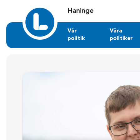
Sök på haninge.liberalerna.se
Haninge
Vår
Våra
politik
politiker