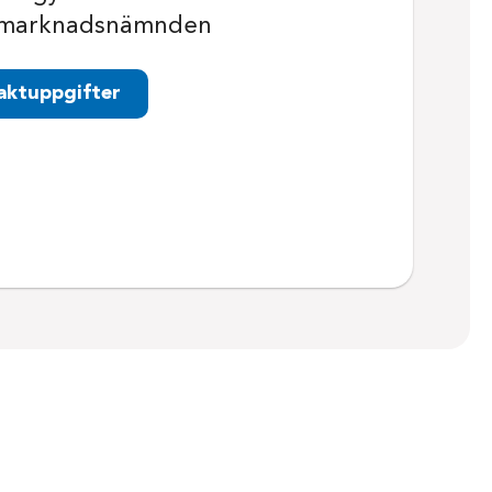
smarknadsnämnden
aktuppgifter