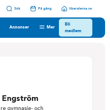
Sök
På gång
liberalerna.se
Bli
Annonser
Mer
medlem
x Engström
are gymnasie- och