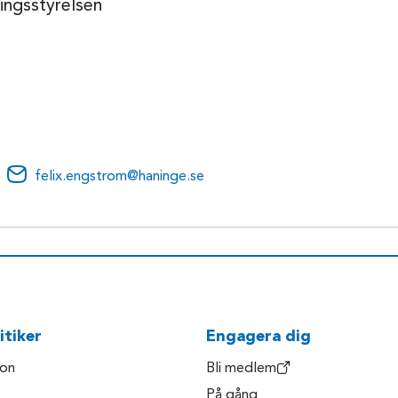
ingsstyrelsen
felix.engstrom@haninge.se
itiker
Engagera dig
son
Bli medlem
På gång