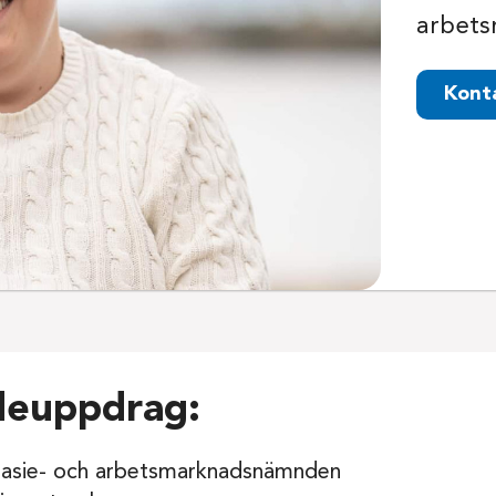
arbet
Kont
deuppdrag:
nasie- och arbetsmarknadsnämnden