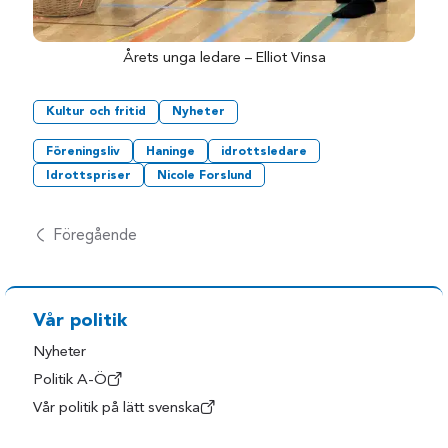
Årets unga ledare – Elliot Vinsa
Kultur och fritid
Nyheter
Föreningsliv
Haninge
idrottsledare
Idrottspriser
Nicole Forslund
Föregående
Vår politik
Nyheter
Politik A-Ö
Vår politik på lätt svenska